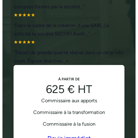
comptes fournis par la société…”
★★★★★
“Dans le cadre de la création d’une SARL j’ai
sollicité la société SECOFI Audit…”
★★★★★
“Travail de grande qualité réalisé dans un délai très
court. Équipe réactive… »
À PARTIR DE
625 € HT
Commissaire aux apports
Commissaire à la transformation
Commissaire à la fusion