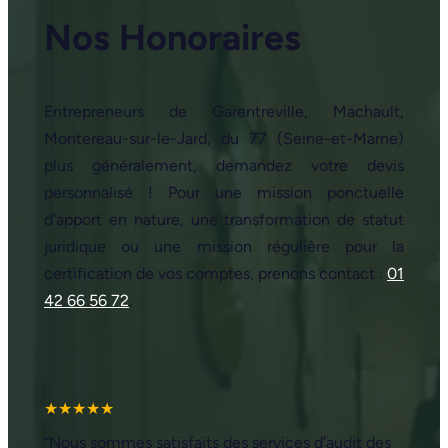
Nos Honoraires
Entrepreneurs de Garentreville, Machault,
Montereau-sur-le-Jard, du 77 (Seine-et-Marne)
plus généralement, demandez votre devis
personnalisé ! Pour une mission ponctuelle
d'apport en nature, une transformation de statut
juridique ou une mission régulière pour la
certification de vos comptes, prenons contact :
01
42 66 56 72
.
★★★★★
“Nous sommes satisfaits des services d’audit des