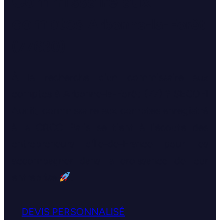
Commissaire aux
comptes
Arbonne-la-Forêt
(77630)
À la recherche d'un commissaire aux
comptes à Arbonne-la-Forêt (77) ? SECOFI
Audit, commissaire aux comptes enregistré
à la CRCC Paris se tient à l'écoute des
entrepreneurs d'Île-de-France pour les
accompagner dans la croissance de leur
entreprise
.
DEVIS PERSONNALISÉ