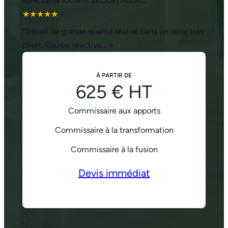
sollicité la société SECOFI Audit…”
★★★★★
“Travail de grande qualité réalisé dans un délai très
court. Équipe réactive… »
À PARTIR DE
625 € HT
Commissaire aux apports
Commissaire à la transformation
Commissaire à la fusion
Devis immédiat