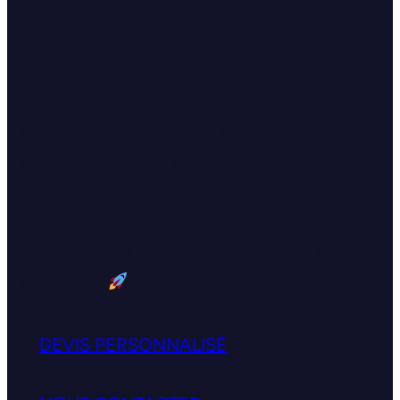
Commissaire aux
comptes
Barbey (77130)
À la recherche d'un commissaire aux
comptes à Barbey (77) ? SECOFI Audit,
commissaire aux comptes enregistré à la
CRCC Paris se tient à l'écoute des
entrepreneurs d'Île-de-France pour les
accompagner dans la croissance de leur
entreprise
.
DEVIS PERSONNALISÉ