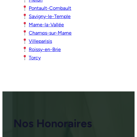
Pontault-Combault
Savigny-le-Temple
Marne-la-Vallée
Champs-sur-Marne
Villeparisis
Roissy-en-Brie
Torcy
Nos Honoraires