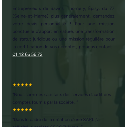
Entrepreneurs de Savins, Thomery, Épisy, du 77
(Seine-et-Marne) plus généralement, demandez
votre devis personnalisé ! Pour une mission
ponctuelle d'apport en nature, une transformation
de statut juridique ou une mission régulière pour
la certification de vos comptes, prenons contact :
01 42 66 56 72
.
★★★★★
“Nous sommes satisfaits des services d’audit des
comptes fournis par la société…”
★★★★★
“Dans le cadre de la création d’une SARL j’ai