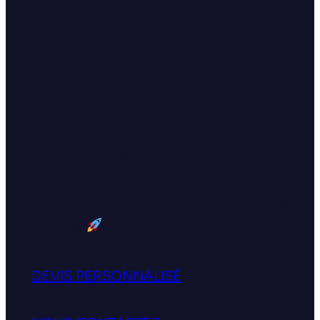
Commissaire aux
comptes
Bellot (77510)
À la recherche d'un commissaire aux
comptes à Bellot (77) ? SECOFI Audit,
commissaire aux comptes enregistré à la
CRCC Paris se tient à l'écoute des
entrepreneurs d'Île-de-France pour les
accompagner dans la croissance de leur
entreprise
.
DEVIS PERSONNALISÉ