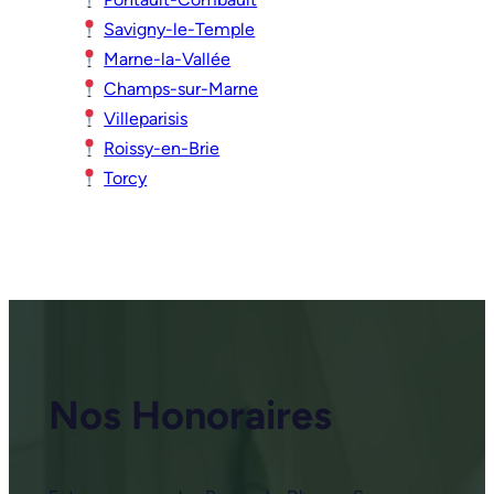
Savigny-le-Temple
Marne-la-Vallée
Champs-sur-Marne
Villeparisis
Roissy-en-Brie
Torcy
Nos Honoraires