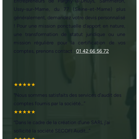
Entrepreneurs de Pargny-la-Dhuys, Sammeron,
Ussy-sur-Marne, du 77 (Seine-et-Marne) plus
généralement, demandez votre devis personnalisé
! Pour une mission ponctuelle d'apport en nature,
une transformation de statut juridique ou une
mission régulière pour la certification de vos
comptes, prenons contact :
01 42 66 56 72
.
★★★★★
“Nous sommes satisfaits des services d’audit des
comptes fournis par la société…”
★★★★★
“Dans le cadre de la création d’une SARL j’ai
sollicité la société SECOFI Audit…”