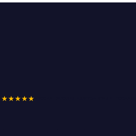
★★★★★
+ 200 ENTREPRISES, ASSOCIATIONS ET ORGAN
Commissaire au