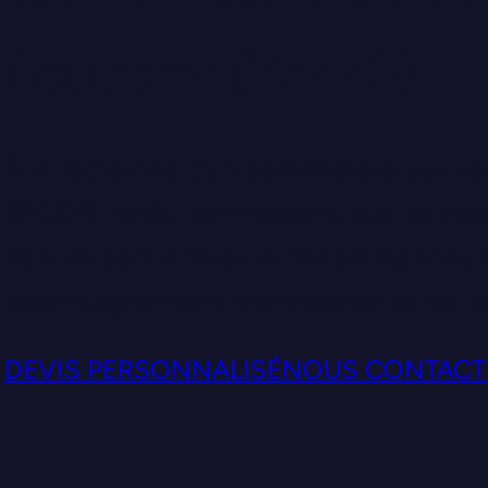
Boutigny (77470)
À la recherche d'un commissaire aux co
SECOFI Audit, commissaire aux compte
Paris se tient à l'écoute des entrepreneur
accompagner dans la croissance de leur 
DEVIS PERSONNALISÉ
NOUS CONTACT