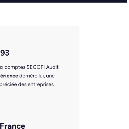
993
aux comptes SECOFI Audit
périence
derrière lui, une
préciée des entreprises.
-France