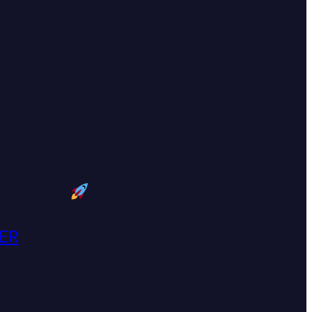
mptes à Boutigny (77) ?
s enregistré à la CRCC
s d'Île-de-France pour les
entreprise
.
ER