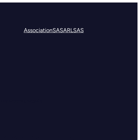
Association
SA
SARL
SAS
ISMES ACCOMPAGNÉS
x comptes