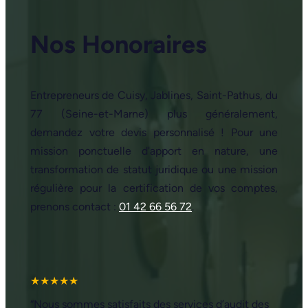
Nos Honoraires
Entrepreneurs de Cuisy, Jablines, Saint-Pathus, du
77 (Seine-et-Marne) plus généralement,
demandez votre devis personnalisé ! Pour une
mission ponctuelle d'apport en nature, une
transformation de statut juridique ou une mission
régulière pour la certification de vos comptes,
prenons contact :
01 42 66 56 72
.
★★★★★
“Nous sommes satisfaits des services d’audit des