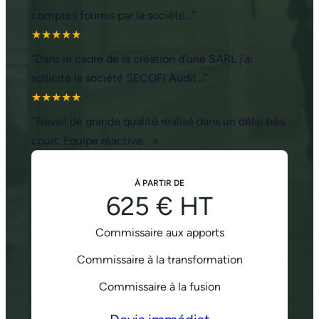
comptes fournis par la société…”
★★★★★
“Dans le cadre de la création d’une SARL j’ai
sollicité la société SECOFI Audit…”
★★★★★
“Travail de grande qualité réalisé dans un délai très
court. Équipe réactive… »
À PARTIR DE
625 € HT
Commissaire aux apports
Commissaire à la transformation
Commissaire à la fusion