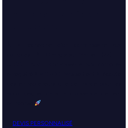
Commissaire aux
comptes
Changis-sur-
Marne (77660)
À la recherche d'un commissaire aux
comptes à Changis-sur-Marne (77) ?
SECOFI Audit, commissaire aux comptes
enregistré à la CRCC Paris se tient à l'écoute
des entrepreneurs d'Île-de-France pour les
accompagner dans la croissance de leur
entreprise
.
DEVIS PERSONNALISÉ