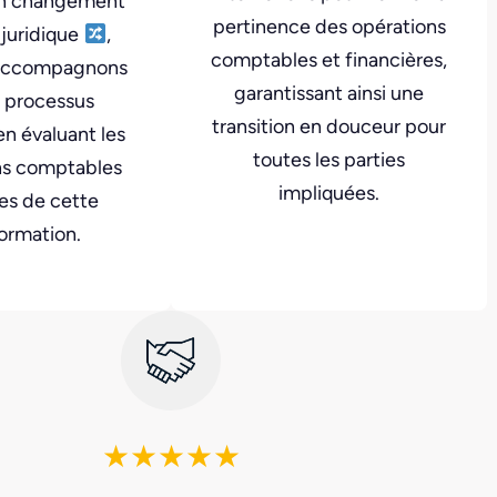
un changement
pertinence des opérations
juridique
,
comptables et financières,
 accompagnons
garantissant ainsi une
 processus
transition en douceur pour
n évaluant les
toutes les parties
ns comptables
impliquées.
les de cette
ormation.
★★★★★