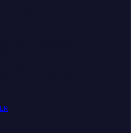
y (77520)
 comptes à Donnemarie-
re aux comptes enregistré
 entrepreneurs d'Île-de-
ssance de leur entreprise
ER