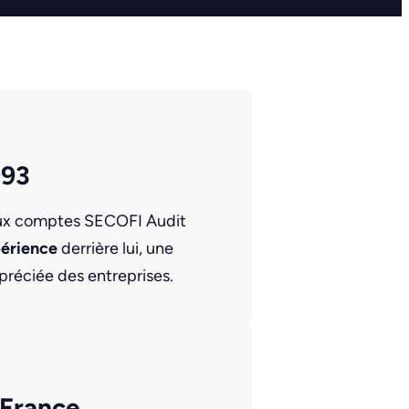
993
aux comptes SECOFI Audit
périence
derrière lui, une
préciée des entreprises.
-France