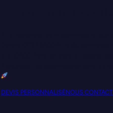
Donnemarie-Dontill
À la recherche d'un commissaire aux
Dontilly (77) ? SECOFI Audit, commissai
à la CRCC Paris se tient à l'écoute des
France pour les accompagner dans la croi
.
DEVIS PERSONNALISÉ
NOUS CONTACT