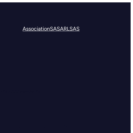
Association
SA
SARL
SAS
ISMES ACCOMPAGNÉS
x comptes