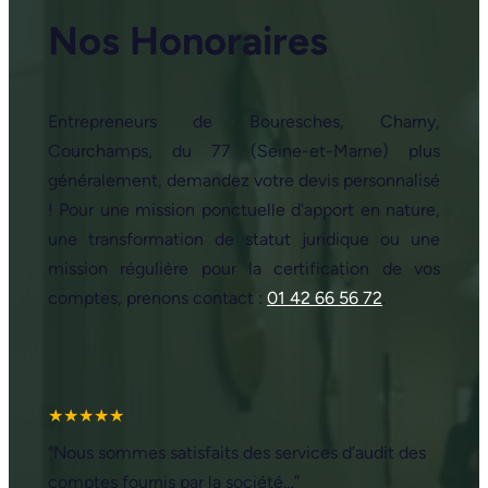
Nos Honoraires
Entrepreneurs de Bouresches, Charny,
Courchamps, du 77 (Seine-et-Marne) plus
généralement, demandez votre devis personnalisé
! Pour une mission ponctuelle d'apport en nature,
une transformation de statut juridique ou une
mission régulière pour la certification de vos
comptes, prenons contact :
01 42 66 56 72
.
★★★★★
“Nous sommes satisfaits des services d’audit des
comptes fournis par la société…”