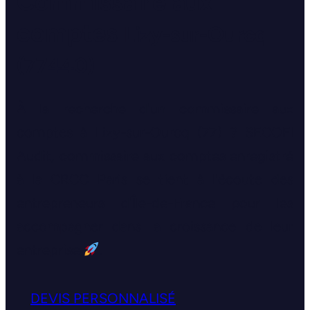
Commissaire aux
comptes
Lizy-sur-Ourcq
(77440)
À la recherche d'un commissaire aux
comptes à Lizy-sur-Ourcq (77) ? SECOFI
Audit, commissaire aux comptes enregistré
à la CRCC Paris se tient à l'écoute des
entrepreneurs d'Île-de-France pour les
accompagner dans la croissance de leur
entreprise
.
DEVIS PERSONNALISÉ