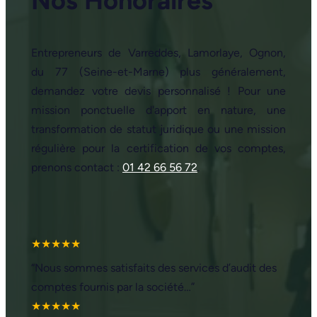
Nos Honoraires
Entrepreneurs de Varreddes, Lamorlaye, Ognon,
du 77 (Seine-et-Marne) plus généralement,
demandez votre devis personnalisé ! Pour une
mission ponctuelle d'apport en nature, une
transformation de statut juridique ou une mission
régulière pour la certification de vos comptes,
prenons contact :
01 42 66 56 72
.
★★★★★
“Nous sommes satisfaits des services d’audit des
comptes fournis par la société…”
★★★★★