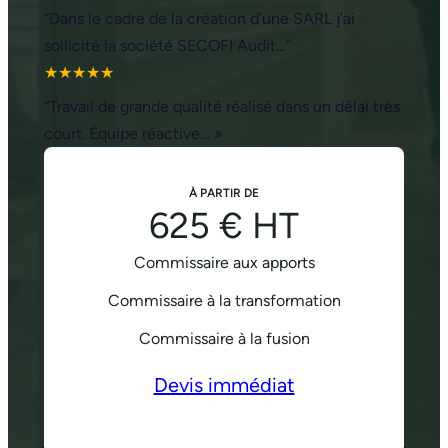
“Dans le cadre de la création d’une SARL j’ai
sollicité la société SECOFI Audit…”
★★★★★
“Travail de grande qualité réalisé dans un délai très
court. Équipe réactive… »
À PARTIR DE
625 € HT
Commissaire aux apports
Commissaire à la transformation
Commissaire à la fusion
Devis immédiat