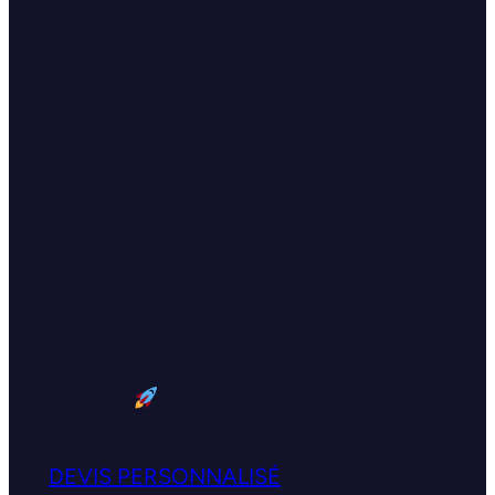
Commissaire aux
comptes
Longperrier
(77230)
À la recherche d'un commissaire aux
comptes à Longperrier (77) ? SECOFI Audit,
commissaire aux comptes enregistré à la
CRCC Paris se tient à l'écoute des
entrepreneurs d'Île-de-France pour les
accompagner dans la croissance de leur
entreprise
.
DEVIS PERSONNALISÉ