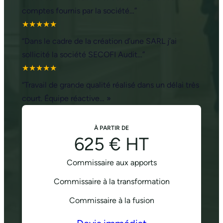
comptes fournis par la société…”
★★★★★
“Dans le cadre de la création d’une SARL j’ai
sollicité la société SECOFI Audit…”
★★★★★
“Travail de grande qualité réalisé dans un délai très
court. Équipe réactive… »
À PARTIR DE
625 € HT
Commissaire aux apports
Commissaire à la transformation
Commissaire à la fusion