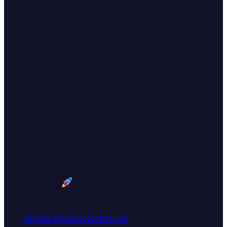
Commissaire aux
comptes
Lumigny-Nesles-
Ormeaux (77540)
À la recherche d'un commissaire aux
comptes à Lumigny-Nesles-Ormeaux (77) ?
SECOFI Audit, commissaire aux comptes
enregistré à la CRCC Paris se tient à l'écoute
des entrepreneurs d'Île-de-France pour les
accompagner dans la croissance de leur
entreprise
.
DEVIS PERSONNALISÉ