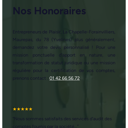
Nos Honoraires
Entrepreneurs de Plaisir, La Chapelle-Forainvilliers,
Maurepas, du 78 (Yvelines) plus généralement,
demandez votre devis personnalisé ! Pour une
mission ponctuelle d'apport en nature, une
transformation de statut juridique ou une mission
régulière pour la certification de vos comptes,
prenons contact :
01 42 66 56 72
.
★★★★★
“Nous sommes satisfaits des services d’audit des
comptes fournis par la société…”