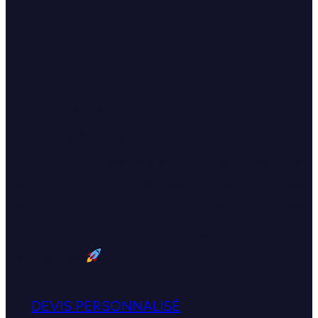
Commissaire aux
comptes
Prunay-le-
Temple (78910)
À la recherche d'un commissaire aux
comptes à Prunay-le-Temple (78) ? SECOFI
Audit, commissaire aux comptes enregistré
à la CRCC Paris se tient à l'écoute des
entrepreneurs d'Île-de-France pour les
accompagner dans la croissance de leur
entreprise
.
DEVIS PERSONNALISÉ