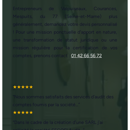
Entrepreneurs de Valpuiseaux, Courances,
Mespuits, du 77 (Seine-et-Marne) plus
généralement, demandez votre devis personnalisé
! Pour une mission ponctuelle d'apport en nature,
une transformation de statut juridique ou une
mission régulière pour la certification de vos
comptes, prenons contact :
01 42 66 56 72
.
★★★★★
“Nous sommes satisfaits des services d’audit des
comptes fournis par la société…”
★★★★★
“Dans le cadre de la création d’une SARL j’ai