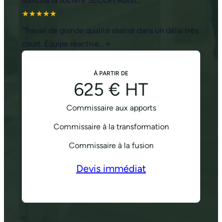
sollicité la société SECOFI Audit…”
★★★★★
“Travail de grande qualité réalisé dans un délai très
court. Équipe réactive… »
À PARTIR DE
625 € HT
Commissaire aux apports
Commissaire à la transformation
Commissaire à la fusion
Devis immédiat