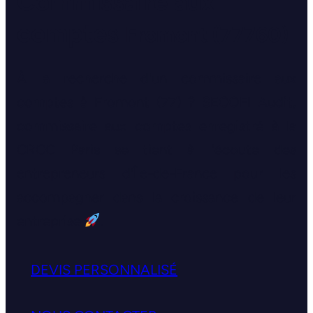
Commissaire aux
comptes
Fromont (77760)
À la recherche d'un commissaire aux
comptes à Fromont (77) ? SECOFI Audit,
commissaire aux comptes enregistré à la
CRCC Paris se tient à l'écoute des
entrepreneurs d'Île-de-France pour les
accompagner dans la croissance de leur
entreprise
.
DEVIS PERSONNALISÉ