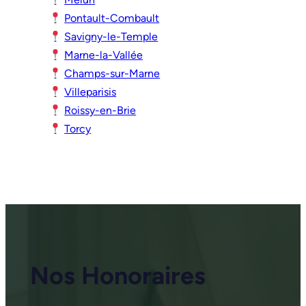
Pontault-Combault
Savigny-le-Temple
Marne-la-Vallée
Champs-sur-Marne
Villeparisis
Roissy-en-Brie
Torcy
Nos Honoraires