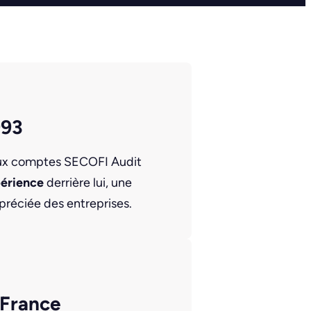
993
aux comptes SECOFI Audit
périence
derrière lui, une
préciée des entreprises.
-France