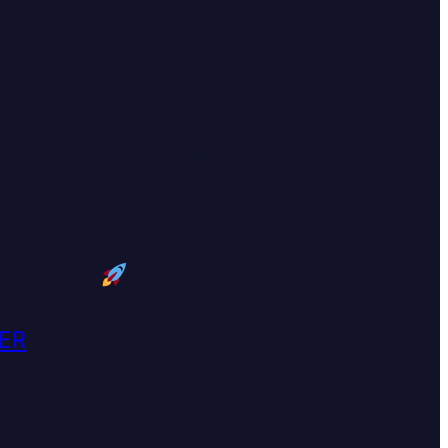
)
ptes à Guercheville (77)
es enregistré à la CRCC
s d'Île-de-France pour les
entreprise
.
ER