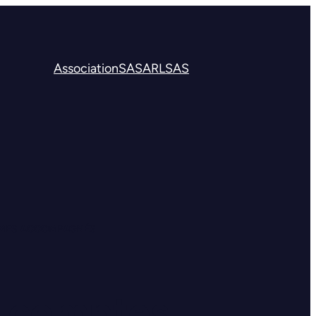
Association
SA
SARL
SAS
ISMES ACCOMPAGNÉS
x comptes