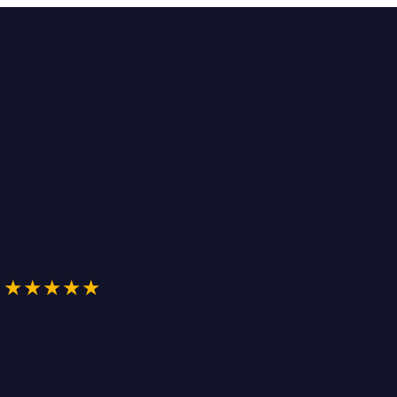
★★★★★
+ 200 ENTREPRISES, ASSOCIATIONS ET ORGAN
Commissaire au